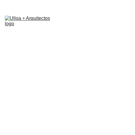
Inicio
Contacto
Servicios
Estudiantes
Biblioteca BIM
Acerca de
Servicios 
de Ulloa + 
Arquitectos
Área 
Metodol